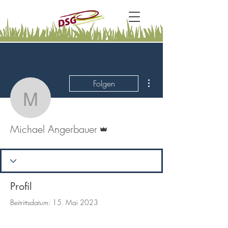
Weitere Optionen
Folgen
Michael Angerbauer
Administrator
Michael Angerbauer
Profil
Beitrittsdatum: 15. Mai 2023