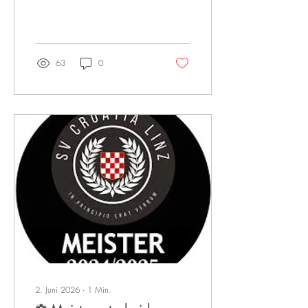
die Saison 2025/26 der
DSG Liga ihren würdigen
Abschluss. Trotz regnerischer
Witterung fanden zahlreiche
Zuschauer den Weg auf die
63
0
Sportanlage und wurden mit
einem sehenswerten
Fußballspiel belohnt. Dabei
sah zunächst alles nach
einem Erfolg für die
Gastgeber aus. DSG St.
Josef/Oed FC ging mit einer
1:0-Führung in die Halbzeit
und hielt die Partie auch
nach dem Seitenwechsel
lange offen. Beide
Mannschaften lieferten...
2. Juni 2026
∙
1
Min.