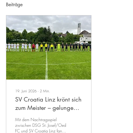
Beiträge
19. Juni 2026
∙
2
Min.
SV Croatia Linz krönt sich
zum Meister – gelungener
Saisonabschluss der DSG
Mit dem Nachtragsspiel
Liga 2025/26
zwischen DSG St. Josef/Oed
FC und SV Croatia Linz fand