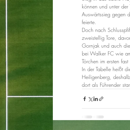
können und unter der
Auswärtssieg gegen da
feierte. 
Doch nach Schlusspfif
zweistellig Tore, dav
Gornjak und auch diese
bei Walker FC wie am
Törchen im ersten fas
In der Tabelle heißt d
Heiligenberg, deshalb
dort als Führender sta