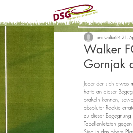
andiwalter84
21. A
Walker F
Gornjak a
Jeder der sich etwas 
hätte an dieser Begeg
orakeln können, sowa
absoluter Rookie erra
zu dieser Begegnung 
Tabellenletzten gegen
Sieg in das obere Play