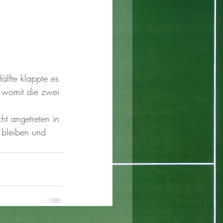
älfte klappte es 
 womit die zwei 
ht angetreten in 
 bleiben und 