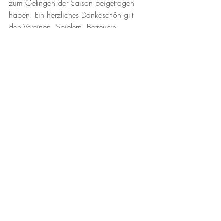
zum Gelingen der Saison beigetragen 
haben. Ein herzliches Dankeschön gilt 
den Vereinen, Spielern, Betreuern, 
Schiedsrichtern, Platzverantwortlichen, 
Kantinenteams sowie allen freiwilligen 
Helferinnen und Helfern, die Woche für 
Woche mit ihrem Einsatz den Spielbetrieb 
ermöglichen.
Euer Einsatz, eure Zeit und eure 
Leidenschaft sind das Fundament unserer 
Gemeinschaft. Wir freuen uns, dass sich 
auch in Zukunft viele engagierte Personen 
für die DSG Liga und ihre Vereine 
einsetzen, damit der Spielbetrieb und das 
gesellige Miteinander weiterhin 
erfolgreich fortgeführt werden können.
Vielen Dank für euren unermüdlichen 