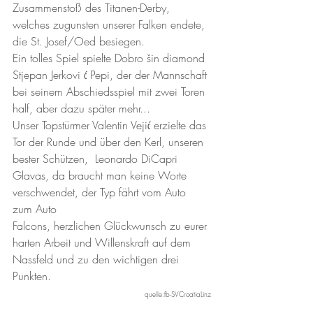
Zusammenstoß des Titanen-Derby, 
welches zugunsten unserer Falken endete, 
die St. Josef/Oed besiegen. 
Ein tolles Spiel spielte Dobro šin diamond 
Stjepan Jerkovi ć Pepi, der der Mannschaft 
bei seinem Abschiedsspiel mit zwei Toren 
half, aber dazu später mehr...
Unser Topstürmer Valentin Vejić erzielte das 
Tor der Runde und über den Kerl, unseren 
bester Schützen,  Leonardo DiCapri 
Glavas, da braucht man keine Worte 
verschwendet, der Typ fährt vom Auto 
zum Auto
Falcons, herzlichen Glückwunsch zu eurer 
harten Arbeit und Willenskraft auf dem 
Nassfeld und zu den wichtigen drei 
Punkten.
quelle:fb-SVCroatiaLinz