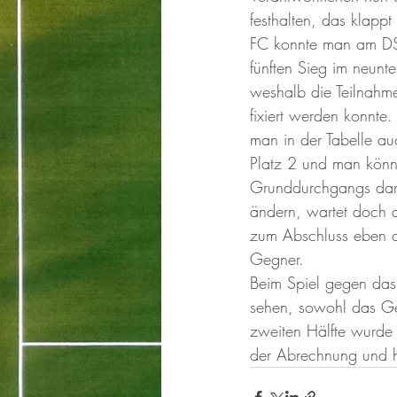
festhalten, das klapp
FC konnte man am DSG
fünften Sieg im neunte
weshalb die Teilnahm
fixiert werden konnte.
man in der Tabelle auc
Platz 2 und man könn
Grunddurchgangs dar
ändern, wartet doch 
zum Abschluss eben di
Gegner. 
Beim Spiel gegen das 
sehen, sowohl das Geg
zweiten Hälfte wurde 
der Abrechnung und 