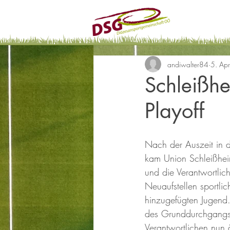
andiwalter84
5. Ap
Schleißhe
Playoff
Nach der Auszeit in
kam Union Schleißhei
und die Verantwortlic
Neuaufstellen sportlic
hinzugefügten Jugend
des Grunddurchgangs 
Verantwortlichen nun ä