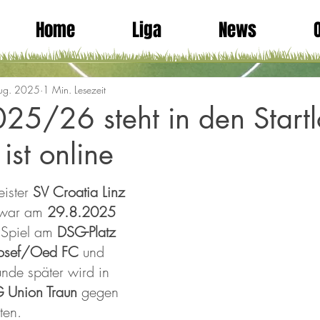
Home
Liga
News
ug. 2025
1 Min. Lesezeit
25/26 steht in den Startl
ist online
ister 
SV Croatia Linz
zwar am 
29.8.2025
 Spiel am 
DSG-Platz
Josef/Oed FC
 und 
unde später wird in 
 Union Traun
 gegen 
rten. 