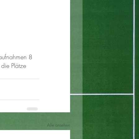
uaufnahmen 8 
die Plätze 
Alle ansehen