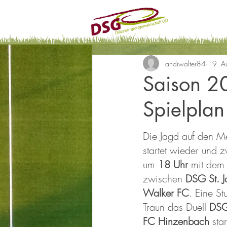
andiwalter84
19. A
Saison 20
Spielplan 
Die Jagd auf den Me
startet wieder und 
um 
18 Uhr
 mit dem
zwischen 
DSG St. 
Walker FC
. Eine St
Traun das Duell 
DSG
FC Hinzenbach
 sta