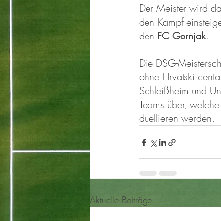
Der Meister wird d
den Kampf einsteigen
den 
FC Gornjak
. 
Die DSG-Meistersc
ohne Hrvatski centa
Schleißheim und Un
Teams über, welche 
duellieren werden. 
Aktuelle Beiträge