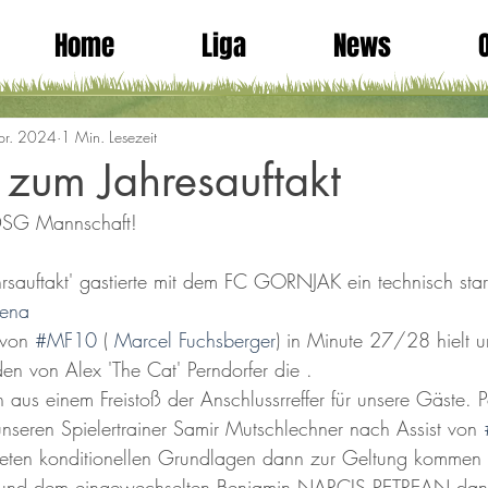
Home
Liga
News
pr. 2024
1 Min. Lesezeit
zum Jahresauftakt
 DSG Mannschaft!
hrsauftakt' gastierte mit dem FC GORNJAK ein technisch sta
rena
 von 
#MF10
 ( 
Marcel Fuchsberger
) in Minute 27/28 hielt 
den von Alex 'The Cat' Perndorfer die .
nn aus einem Freistoß der Anschlussrreffer für unsere Gäste.
seren Spielertrainer Samir Mutschlechner nach Assist von 
teten konditionellen Grundlagen dann zur Geltung kommen s
 und dem eingewechselten Benjamin NARCIS PETREAN dann