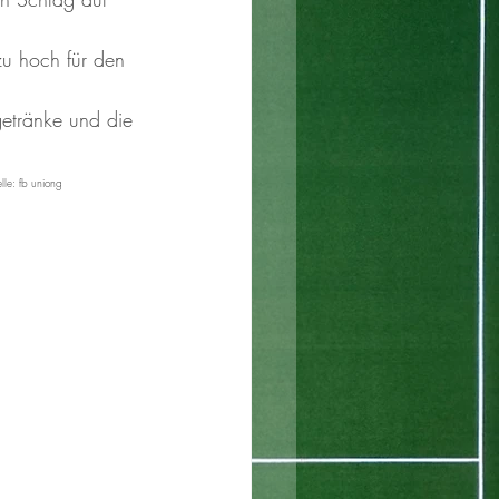
u hoch für den 
getränke und die 
lle: fb uniong