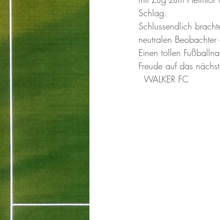
Schlag.
Schlussendlich bracht
neutralen Beobachter 
Einen tollen Fußballn
Freude auf das nächs
  W