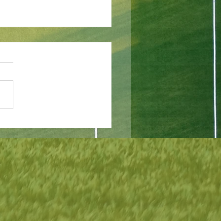
erschaftsfinale bei
erhitze: Spannung bis
Schluss in der DSG Liga