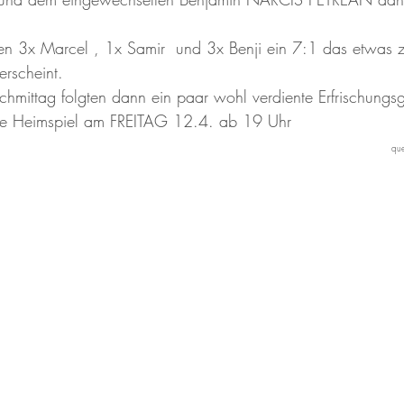
en 3x Marcel , 1x Samir  und 3x Benji ein 7:1 das etwas z
erscheint.
achmittag folgten dann ein paar wohl verdiente Erfrischungs
te Heimspiel am FREITAG 12.4. ab 19 Uhr      
ALKER FC													
que