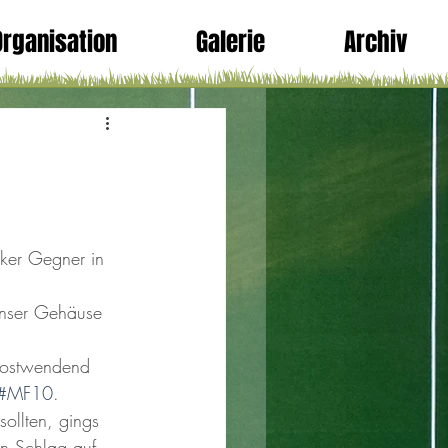
Organisation
Galerie
Archiv
rker Gegner in 
unser Gehäuse 
 Postwendend 
#MF10
.
ollten, gings 
 Schlag auf 