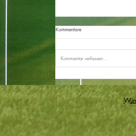
Kommentare
Kommentar verfassen...
SV Croatia Linz krönt sich
zum Meister – gelungener
Saisonabschluss der DSG Liga
2025/26
Wüns