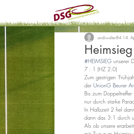
andiwalter84
14. A
Heimsieg 
#HEIMSIEG
 unserer
7 : 1 (HZ 2:0)
Zum gestrigen 'Frühja
der 
UnionG Beurer A
Bis zum Doppeltreffer
nur durch starke Para
In Halbzeit 2 fiel da
dann das 3:1 durch un
Als ob unsere erarbei
mit Zug zum Heimtor