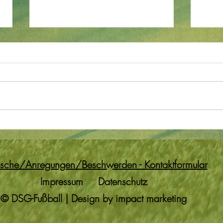
⚽ Meisterentscheidung am
Meist
Somm
DSG Platz – Feierlicher
zum 
Fußballabend am 12. Juni
che/Anregungen/Beschwerden - Kontaktformular
2026 ⚽
Impressum
Datenschutz
© DSG-Fußball | Design by impact marketing