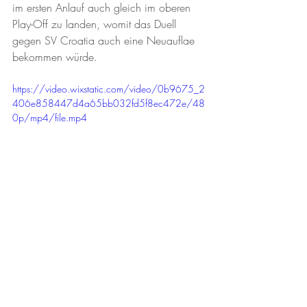
im ersten Anlauf auch gleich im oberen 
Play-Off zu landen, womit das Duell 
gegen SV Croatia auch eine Neuauflae 
bekommen würde. 
https://video.wixstatic.com/video/0b9675_2
406e858447d4a65bb032fd5f8ec472e/48
0p/mp4/file.mp4