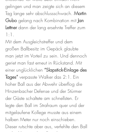
gelingen und man zeigte sich an diesem 
Tag lange sehr abschlussschwach. 
Martin 
Gubo
 gelang nach Kombination mit 
Jan 
Lettner
 dann der lang ersehnte Treffer zum 
1:1.
Mit dem Ausgleichstreffer und dem 
großen Ballbesitz im Gepäck glaubte 
man jetzt im Vorteil zu sein. Und dennoch 
geriet man fast erneut in Rückstand. Mit 
einer unglücklichen 
“Slapstick-Einlage des 
Tages”
 verpasste Walker das 2:1. Ein 
hoher Ball aus der Abwehr überflog die 
Hinzenbacher Defense und der Stürmer 
der Gäste schaltete am schnellsten. Er 
legte den Ball im Strafraum quer und der 
mitgelaufene Kollege musste aus einem 
halben Meter nur noch einschieben. 
Dieser rutschte aber aus, verfehlte den Ball 