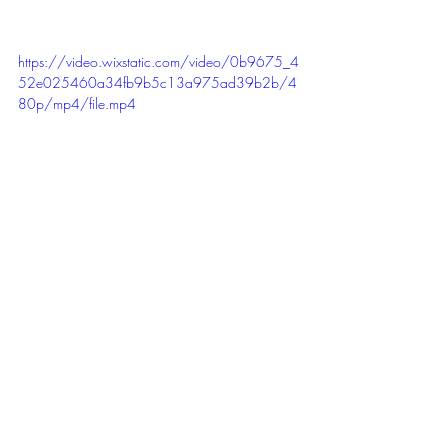
https://video.wixstatic.com/video/0b9675_4
52e025460a34fb9b5c13a975ad39b2b/4
80p/mp4/file.mp4