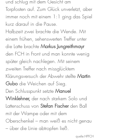
und schlug mit dem Gesicht am 
Torpfosten auf. Zum Glück unverletzt, aber 
immer noch mit einem 1:1 ging das Spiel 
kurz darauf in die Pause.
Halbzeit zwei brachte die Wende. Mit 
einem frühen, sehenswerten Treffer unter 
die Latte brachte 
Markus Jungreithmayr
den FCH in Front und man konnte wenig 
später gleich nachlegen. Mit seinem 
zweiten Treffer nach missglücktem 
Klärungsversuch der Abwehr stellte 
Martin 
Gubo
 die Weichen auf Sieg.
Den Schlusspunkt setzte 
Manuel 
Winklehner,
 der nach starkem Solo und 
Lattenschuss von 
Stefan Fischer
 den Ball 
mit der Wampe oder mit dem 
Oberschenkel – man weiß es nicht genau 
– über die Linie abtropfen ließ.
quelle:HPFCH