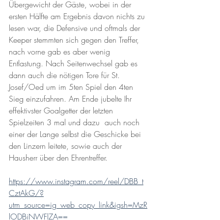
Übergewicht der Gäste, wobei in der 
ersten Hälfte am Ergebnis davon nichts zu 
lesen war, die Defensive und oftmals der 
Keeper stemmten sich gegen den Treffer, 
nach vorne gab es aber wenig 
Entlastung. Nach Seitenwechsel gab es 
dann auch die nötigen Tore für St. 
Josef/Oed um im 5ten Spiel den 4ten 
Sieg einzufahren. Am Ende jubelte Ihr 
effektivster Goalgetter der letzten 
Spielzeiten 3 mal und dazu  auch noch 
einer der Lange selbst die Geschicke bei 
den Linzern leitete, sowie auch der 
Hausherr über den Ehrentreffer.
https://www.instagram.com/reel/DBB_t
CztAkG/?
utm_source=ig_web_copy_link&igsh=MzR
lODBiNWFlZA==