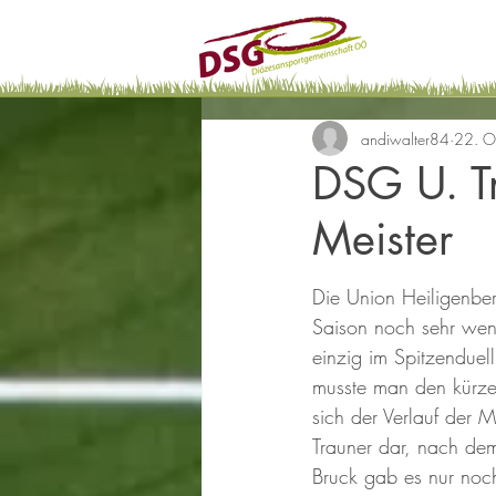
andiwalter84
22. O
DSG U. T
Meister
Die Union Heiligenber
Saison noch sehr wen
einzig im Spitzenduel
musste man den kürzen
sich der Verlauf der Me
Trauner dar, nach dem
Bruck gab es nur noc