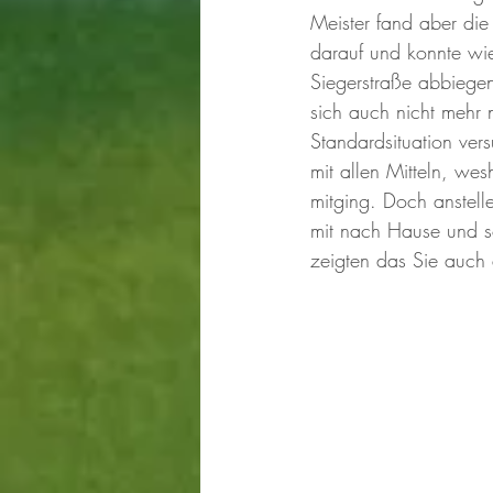
Meister fand aber di
darauf und konnte wie
Siegerstraße abbiegen
sich auch nicht mehr
Standardsituation ver
mit allen Mitteln, wes
mitging. Doch anstel
mit nach Hause und so
zeigten das Sie auch 