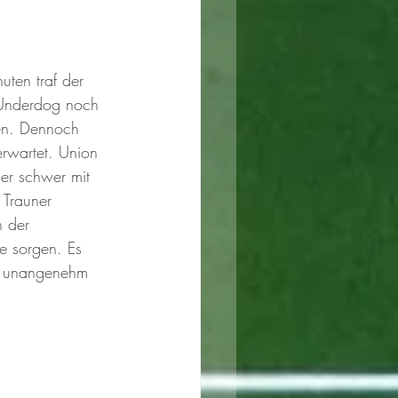
ten traf der 
 Underdog noch 
en. Dennoch 
 erwartet. Union 
er schwer mit 
 Trauner 
 der 
e sorgen. Es 
e unangenehm 