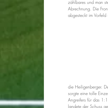
zählbares und man stec
Abrechnung. Die Front
abgesteckt im Vorfeld
die Heiligenberger. 
sorgte eine tolle Einze
Angreifers für das 1:
landete der Schuss g