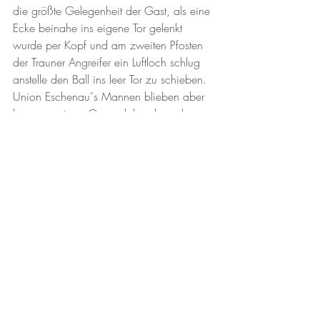
die größte Gelegenheit der Gast, als eine 
Ecke beinahe ins eigene Tor gelenkt 
wurde per Kopf und am zweiten Pfosten 
der Trauner Angreifer ein Luftloch schlug 
anstelle den Ball ins leer Tor zu schieben. 
Union Eschenau´s Mannen blieben aber 
konsequent am Gaspedal und wurden 
schließlich auch noch belohnt rund um 
die Stundenmarke, abermals war es die 
Folge eines Standards. Die Hausherren 
konzentrierten sich danach auf das 
Verwalten der Führung, der Drang nach 
vorne war fast gänzlich abgestellt, doch 
der Gast konnte mit dem Ball keine 
Lösungen erspielen, weshalb Chancen 
Mangelware waren. 10 Minuten vor dem 
Ende setzte dann ein Fehlpass in der 
Trauner Hintermannschaft den 
Schlußpunkt, Eschenau´s Angreifer ließ 