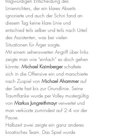
fragwürdigen Entscheidung des 
Linienrichters, der ein klares Abseits 
ignorierte und auch der Schiri fand an 
diesem Tag keine klare Linie und 
entschied teils selber und teils nach Urteil 
des Assistenten, was bei vielen 
Situationen für Ärger sorgte.
Mit einem sehenswerten Angriff über links 
zeigte man wie “einfach” es doch gehen 
könnte: 
Michael Kaimberger
 schaltete 
sich in die Offensive ein und marschierte 
nach Zuspiel von 
Michael Ahammer
 auf 
der Seite fast bis zur Grundlinie. Seine 
Traumflanke wurde per Volley mustergültig 
von 
Markus Jungreithmayr
 verwertet und 
man verkürzte zumindest auf 2:4 vor der 
Pause.
Halbzeit zwei zeigte ein ganz anderes 
kroatisches Team. Das Spiel wurde 